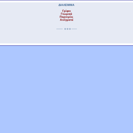
ΔΙΑΛΕΙΜΜΑ
Γρίφοι
Γνωμικά
Παροιμίες
Αινίγματα
------- ο ο ο ------