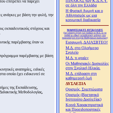
ΠΙΝΑΚΑΣ των Κ.Δ.Α.Υ.
του επιτρέπει να παρέχει
σε όλη την Ελλάδα
Η Φυσική Αγωγή και ο
ες ανάγκες με βάση την φυλή, την
Αθλητισμός ως μια
κοινωνική διαδικασία
ους εκπαιδευτικούς στόχους και
ΜΑΘΗΣΙΑΚΕΣ ΔΥΣΚΟΛΙΕΣ
.
(Δεν υπάρχει σχέση των παιδιών με Μ.Δ. με τα
παιδιά με ειδικές εκπαιδευτικές ανάγκες που
παρουσιάζουν στοιχεία Μαθησιακών Δυσκολιών)
ευτικής παρέμβασης όταν οι
Εισαγωγή, ΔΑΙΑΣΒΤΕΟ!
Μ.Δ. στο Ολοήμερο
Σχολείο
κό πρόγραμμα παρέμβασης με βάση
Μ.Δ. τι φταίει;
Οι Μαθησιακές Δυσκολίες
στην Σχολική Ηλικία.
νητικές αναπηρίες, ειδικές
Μ.Δ. επίδραση στη
τα οποία έχει ειδικευτεί σε
καθημερινή ζωή
ΔΥΣΛΕΞΙΑ
στήμες της Εκπαίδευσης,
Ορισμός, Συμπτώματα
Διδακτικής Μεθοδολογίας,
Ορισμός (Βρετανικό
Ινστιτούτο Δυσλεξίας)
Κοινά Χαρακτηριστικά
και Προειδοποιητικές