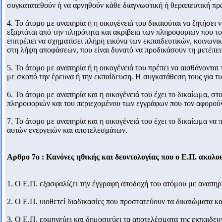
συγκατατεθούν ή να αρνηθούν κάθε διαγνωστική ή θεραπευτική πράξ
4. Το άτομο με αναπηρία ή η οικογένειά του δικαιούται να ζητήσει
εξαρτάται από την πληρότητα και ακρίβεια των πληροφοριών που το
επιτρέπει να σχηματίσει πλήρη εικόνα των εκπαιδευτικών, κοινωνι
στη λήψη αποφάσεων, που είναι δυνατό να προδικάσουν τη μετέπει
5. Το άτομο με αναπηρία ή η οικογένειά του πρέπει να αισθάνοντα
με σκοπό την έρευνα ή την εκπαίδευση. H συγκατάθεση τους για τυ
6. Το άτομο με αναπηρία και η οικογένειά του έχει το δικαίωμα, σ
πληροφοριών και του περιεχομένου των εγγράφων που τον αφορούν
7. Το άτομο με αναπηρία και η οικογένειά του έχει το δικαίωμα να
αυτών ενεργειών και αποτελεσμάτων.
Αρθρο 7ο : Κανόνες ηθικής και δεοντολογίας που ο Ε.Π. ακολο
1. Ο Ε.Π. εξασφαλίζει την έγγραφη αποδοχή του ατόμου με αναπηρί
2. Ο Ε.Π. υιοθετεί διαδικασίες που προστατεύουν τα δικαιώματα κα
3. Ο Ε.Π. ερμηνεύει και δημοσιεύει τα αποτελέσματα της εκπαιδευ