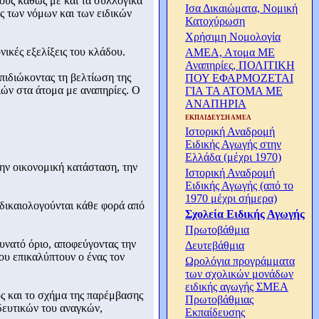
ους καθώς με και τα συλλογικά
Ισα Δικαιώματα, Νομική
ς των νόμων και των ειδικών
Κατοχύρωση
Χρήσιμη Νομολογία
ικές εξελίξεις του κλάδου.
ΑΜΕΑ, Ατομα ΜΕ
Αναπηρίες, ΠΟΛΙΤΙΚΗ
επιδιώκοντας τη βελτίωση της
ΠΟΥ ΕΦΑΡΜΟΖΕΤΑΙ
ιών στα άτομα με αναπηρίες. Ο
ΓΙΑ ΤΑ ΑΤΟΜΑ ΜΕ
ΑΝΑΠΗΡΙΑ
ΕΚΠΑΙΔΕΥΣΗ ΑΜΕΑ
Ιστορική Αναδρομή
Ειδικής Αγωγής στην
Ελλάδα (μέχρι 1970)
την οικονομική κατάσταση, την
Ιστορική Αναδρομή
Ειδικής Αγωγής (από το
1970 μέχρι σήμερα)
 δικαιολογούνται κάθε φορά από
Σχολεία Ειδικής Αγωγής
Πρωτοβάθμια
υνατό όριο, αποφεύγοντας την
Δευτεβάθμια
ου επικαλύπτουν ο ένας τον
Ωρολόγια προγράμματα
των σχολικών μονάδων
ειδικής αγωγής ΣΜΕΑ
ος και το σχήμα της παρέμβασης
Πρωτοβάθμιας
δευτικών του αναγκών,
Εκπαίδευσης