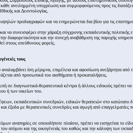
λικούς Συμβούλους Ειδικής Αγωγής, με άλλους επιστημονικούς συλλόγ
 κάθε ανειλημμένη υποχρέωση και συμμορφούμενος προς τις διατάξει
θικής και Δεοντολογίας.
 υψηλών προδιαγραφών και να ενημερώνεται δια βίου για τις επιστημον
 και να συνεισφέρει στην χάραξη σύγχρονης εκπαιδευτικής πολιτικής 
στην διαφορετικότητα και την συνεχή αναβάθμιση της παροχής υπηρεσ
θεί στους υπεύθυνους φορείς.
γένειές τους
ου αναλαμβάνει ίση μέριμνα, επιμέλεια και αφοσίωση ανεξάρτητα από 
ρεάζεται από προσωπικά του αισθήματα ή προκαταλήψεις.
πή σε διαγνωστικά-θεραπευτικά κέντρα ή άλλους ειδικούς πρέπει να
ου ή των οικείων του.
σκέψεων, εκπαιδευτικών συνεδριών, ειδικών θεραπειών στο κατώτατο δ
 και έξοδα με θεραπευτικές συνεδρίες και αγωγή από επαγγελματίες π
όμων αναπηρίες σε οποιοδήποτε πλαίσιο, πρέπει να εισηγείται το είδ
του ατόμου και της οικογένειάς του καθώς και την κάλυψη των εκπαι