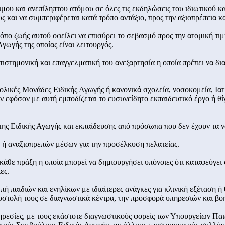
ιμου και ανεπίληπτου ατόμου σε όλες τις εκδηλώσεις του ιδιωτικού κα
και να συμπεριφέρεται κατά τρόπο αντάξιο, προς την αξιοπρέπεια και
όπο ζωής αυτού οφείλει να επισύρει το σεβασμό προς την ατομική τιμή
γωγής της οποίας είναι λειτουργός.
επιστημονική και επαγγελματική του ανεξαρτησία η οποία πρέπει να δ
Σχολικές Μονάδες Ειδικής Αγωγής ή κανονικά σχολεία, νοσοκομεία, Ι
εφόσον με αυτή εμποδίζεται το ευσυνείδητο εκπαιδευτικό έργο ή θίγ
της Ειδικής Αγωγής και εκπαίδευσης από πρόσωπα που δεν έχουν τα 
ν ή αναξιοπρεπών μέσων για την προσέλκυση πελατείας.
ι κάθε πράξη η οποία μπορεί να δημιουργήσει υπόνοιες ότι καταφεύγε
ες.
ή παιδιών και ενηλίκων με ιδιαίτερες ανάγκες για κλινική εξέταση ή
 αποστολή τους σε διαγνωστικά κέντρα, την προσφορά υπηρεσιών και 
πηρεσίες, με τους εκάστοτε διαγνωστικούς φορείς των Υπουργείων Παι