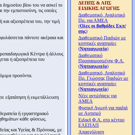
ΔΕΠΠΣ & ΑΠΣ
ι δημοσίου βίου του να ασκεί το
ΕΙΔΙΚΗΣ ΑΓΩΓΗΣ
 την εμπιστοσύνη, τις οποίες
Διαθεματικό, Αναλυτικό
Πρ. για ΑΜΕΑ
 και αξιοπρέπεια του, την τιμή
(
Ολες οι βαθμίδες Εκπ/
σης
)
ιαφυλάσσεται πάντοτε ακέραια και
Διαθεματικό Παιδιών με
κινητικές αναπηρίες
(
Νηπιαγωγείο
)
ατροπαιδαγωγικά Κέντρα ή άλλους
Διαθεματικό
εται η αξιοπρέπεια του
Προσαρμοσμένης Φ.Α.
(
Νηπιαγωγείο
)
Διαθεματικό, Αναλυτικό
νόμιμα προσόντα.
Πρ. Γλώσσας Παιδιών με
κινητικές αναπηρίες
(
Νηπιαγωγείο
)
Νέες αντιλήψεις για
ι σε εξαπάτηση ή εκμετάλλευση
ΑΜΕΑ
Φυσική Αγωγή για παιδιά
με Αυτισμό
 θεραπεία ή εργαστηριακό
βοηθημάτων κάθε φύσεως.
Ειδική Φ.Α. στο κέντρο
ΕΛΕΠΑΠ
δείας και Υγείας & Πρόνοιας, με
Απασχόληση