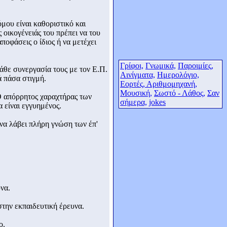
μου είναι καθοριστικό και
 οικογένειάς του πρέπει να του
οφάσεις ο ίδιος ή να μετέχει
Γρίφοι,
Γνωμικά,
Παροιμίες,
κάθε συνεργασία τους με τον Ε.Π.
Αινίγματα,
Ημερολόγιο,
ά πάσα στιγμή.
Εορτές,
Αριθμομηχανή,
Μουσική,
Σωστό - Λάθος,
Σαν
. O απόρρητος χαραχτήρας των
σήμερα,
jokes
 είναι εγγυημένος.
 να λάβει πλήρη γνώση των έπ'
να.
στην εκπαιδευτική έρευνα.
ο.