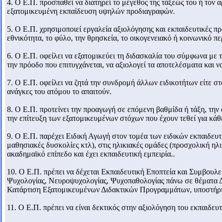
4. Ο Ε.Π. προσπαθεί να διατηρεί το μέγεθος της τάξεώς του ή τον 
εξατομικευμένη εκπαίδευση υψηλών προδιαγραφών.
5. Ο Ε.Π. χρησιμοποιεί εργαλεία αξιολόγησης και εκπαιδευτικές π
εθνικότητα, το φύλο, την θρησκεία, το οικογενειακό ή κοινωνικό πε
6. Ο Ε.Π. οφείλει να εξατομικεύει τη διδασκαλία του σύμφωνα με τ
την πρόοδο που επιτυγχάνεται, να αξιολογεί τα αποτελέσματα και να
7. Ο Ε.Π. οφείλει να ζητά την συνδρομή άλλων ειδικοτήτων είτε σ
ανάγκες του ατόμου το απαιτούν.
8. Ο Ε.Π. προτείνει την προαγωγή σε επόμενη βαθμίδα ή τάξη, τη
την επίτευξη των εξατομικευμένων στόχων που έχουν τεθεί για κά
9. Ο Ε.Π. παρέχει Ειδική Αγωγή στον τομέα των ειδικών εκπαιδευτ
μαθησιακές δυσκολίες κτλ), στις ηλικιακές ομάδες (προσχολική ηλικ
ακαδημαϊκό επίπεδο και έχει εκπαιδευτική εμπειρία..
10. Ο Ε.Π. πρέπει να δέχεται Εκπαιδευτική Εποπτεία και Συμβουλευ
Ψυχολογίας, Νευροψυχολογίας, Ψυχοπαθολογίας πάνω σε θέματα Δι
Κατάρτιση Εξατομικευμένων Διδακτικών Προγραμμάτων, υποστήρι
11. Ο Ε.Π. πρέπει να είναι δεκτικός στην αξιολόγηση του εκπαιδευτ