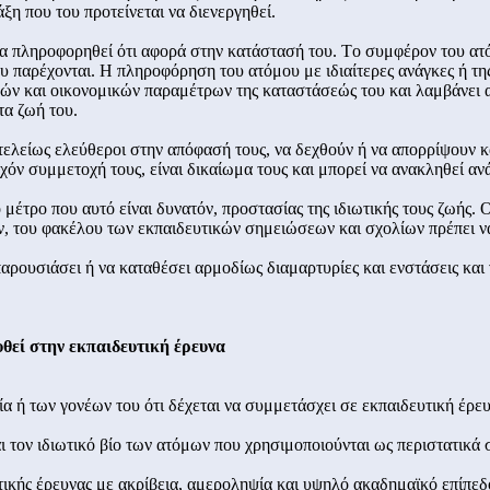
η που του προτείνεται να διενεργηθεί.
 να πληροφορηθεί ότι αφορά στην κατάστασή του. Tο συμφέρον του ατό
υ παρέχονται. H πληροφόρηση του ατόμου με ιδιαίτερες ανάγκες ή της
κών και οικονομικών παραμέτρων της καταστάσεώς του και λαμβάνει απ
τα ζωή του.
ι τελείως ελεύθεροι στην απόφασή τους, να δεχθούν ή να απορρίψουν 
χόν συμμετοχή τους, είναι δικαίωμα τους και μπορεί να ανακληθεί αν
το μέτρο που αυτό είναι δυνατόν, προστασίας της ιδιωτικής τους ζωής
, του φακέλου των εκπαιδευτικών σημειώσεων και σχολίων πρέπει να
 παρουσιάσει ή να καταθέσει αρμοδίως διαμαρτυρίες και ενστάσεις και
υθεί στην εκπαιδευτική έρευνα
α ή των γονέων του ότι δέχεται να συμμετάσχει σε εκπαιδευτική έρευ
ι τον ιδιωτικό βίο των ατόμων που χρησιμοποιούνται ως περιστατικά 
τικής έρευνας με ακρίβεια, αμεροληψία και υψηλό ακαδημαϊκό επίπεδ