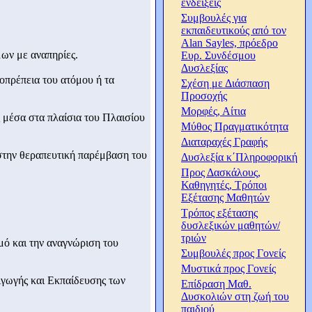
ενδείξεις
Συμβουλές για
εκπαιδευτικούς από τον
Alan Sayles, πρόεδρο
μων με αναπηρίες.
Ευρ. Συνδέσμου
Δυσλεξίας
ιοπρέπεια του ατόμου ή τα
Σχέση με Διάσπαση
Προσοχής
Μορφές, Αίτια
 μέσα στα πλαίσια του Πλαισίου
Μύθος Πραγματικότητα
Διαταραχές Γραφής
στην θεραπευτική παρέμβαση του
Δυσλεξία κ΄Πληροφορική
Προς Δασκάλους,
Καθηγητές, Τρόποι
Εξέτασης Μαθητών
Τρόπος εξέτασης
δυσλεξικών μαθητών/
τριών
σμό και την αναγνώριση του
Συμβουλές προς Γονείς
Μυστικά προς Γονείς
 Αγωγής και Εκπαίδευσης των
Επίδραση Μαθ.
Δυσκολιών στη ζωή του
παιδιού