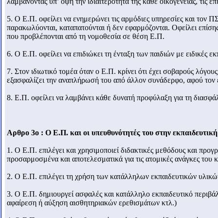
λαμβάνοντας υπ’ όψη την ιδιαιτερότητα της κάθε οικογένειας, τις επι
5. Ο Ε.Π. οφείλει να ενημερώνει τις αρμόδιες υπηρεσίες και τον 
παρακωλύονται, καταπατούνται ή δεν εφαρμόζονται. Οφείλει επίση
που προβλέπονται από τη νομοθεσία σε θέση Ε.Π.
6. Ο Ε.Π. οφείλει να επιδιώκει τη ένταξη των παιδιών με ειδικές ε
7. Στον ιδιωτικό τομέα όταν ο Ε.Π. κρίνει ότι έχει σοβαρούς λόγου
εξασφαλίζει την αναπλήρωσή του από άλλον συνάδερφο, αφού τον
8. Ε.Π. οφείλει να λαμβάνει κάθε δυνατή προφύλαξη για τη διασφ
Αρθρο 3ο : Ο Ε.Π. και οι υπευθυνότητές του στην εκπαιδευτικ
1. Ο Ε.Π. επιλέγει και χρησιμοποιεί διδακτικές μεθόδους και προγ
προσαρμοσμένα και αποτελεσματικά για τις ατομικές ανάγκες του κ
2. Ο Ε.Π. επιλέγει τη χρήση των κατάλληλων εκπαιδευτικών υλικώ
3. Ο Ε.Π. δημιουργεί ασφαλές και κατάλληλο εκπαιδευτικό περιβά
αφαίρεση ή αύξηση αισθητηριακών ερεθισμάτων κτλ.)