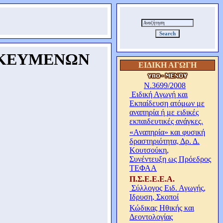
1
ΙΚΕΥΜΕΝΩΝ
ΕΙΔΙΚΗ ΑΓΩΓΗ
Ν
.
3699
/2008
Ειδική Αγωγή και
Εκπαίδευση ατόμων με
αναπηρία ή με ειδικές
εκπαιδευτικές ανάγκες.
«Αναπηρία» και φυσική
δραστηριότητα, Δρ. Δ.
Κουτσούκη,
Συνέντευξη ως Πρόεδρος
ΤΕΦΑΑ
Π.Σ.Ε.Ε.Ε.Α.
Σύλλογος Ειδ. Αγωγής,
Ιδρυση, Σκοποί
Κώδικας Ηθικής και
Δεοντολογίας