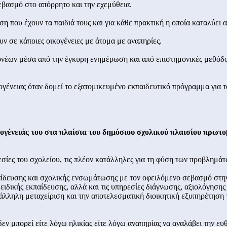
σεβασμό στο απόρρητο και την εχεμύθεια.
ση που έχουν τα παιδιά τους και για κάθε πρακτική η οποία καταλύει 
υν σε κάποιες οικογένειες με άτομα με αναπηρίες.
 γονέων μέσα από την έγκυρη ενημέρωση και από επιστημονικές μεθόδ
κογένειας όταν δομεί το εξατομικευμένο εκπαιδευτικό πρόγραμμα για τ
κογένειάς του στα πλαίσια του δημόσιου σχολικού πλαισίου πρωτ
εσίες του σχολείου, τις πλέον κατάλληλες για τη φύση των προβλημάτ
κπαίδευσης και σχολικής ενσωμάτωσης με τον οφειλόμενο σεβασμό στη
ειδικής εκπαίδευσης, αλλά και τις υπηρεσίες διάγνωσης, αξιολόγησης
λληλη μεταχείριση και την αποτελεσματική διοικητική εξυπηρέτηση τ
 δεν μπορεί είτε λόγω ηλικίας είτε λόγω αναπηρίας να αναλάβει την ευ