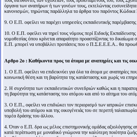
τους διευθυντές των σχολείων, τους προϊσταμένους του, τους Σχο
όργανα των αναπήρων ή των γονέων τους, εκτελώντας ευσυνείδητα
κανονισμών, τηρώντας παράλληλα τα άρθρα του παρόντος Kώδικα Η
9. Ο Ε.Π. οφείλει να παρέχει υπηρεσίες εκπαιδευτικής παρέμβασης
10. Ο Ε.Π. οφείλει να τηρεί τους νόμους περί Ειδικής Εκπαίδευσης
νομοθεσίας όπου κρίνεται απαραίτητο προασπίζοντας το δικαίωμα 
Ε.Π. μπορεί να υποβάλλει προτάσεις που ο Π.Σ.Ε.Ε.Ε.Α.. θα προω
Αρθρο 2ο : Kαθήκοντα προς τα άτομα με αναπηρίες και τις οικο
1. Ο Ε.Π. οφείλει να επιδεικνύει για όλα τα άτομα με αναπηρίες π
κοινωνική θέση και τη βαρύτητα της κατάστασης και χωρίς να επη
2. H συχνότητα των εκπαιδευτικών συνεδριών καθώς και η παραπομ
τη βαρύτητα της κατάστασης του ατόμου και από το αίτημα του ατόμ
3. Ο Ε.Π., οφείλει να επιδιώκει τον περιορισμό των ιατρικών επι
υποβολή του ατόμου και της οικογένειάς του σε περιττή ταλαιπωρία
τομέα δράσης του άλλου.
4. Όταν ο Ε.Π. δρα ως μέλος επιστημονικής ομάδας αξιολόγησης ατ
κατά περίπτωση με μοναδικό γνώμονα την καλύτερη ποιότητα ζωής 