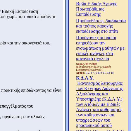
Βιβία Ειδικής Αγωγής
Πρωτοβάθμιας
ην Ειδική Εκπαίδευση
Εκπαίδευσης
κού χωρίς τα τυπικά προσόντα
Προϋποθέσεις, διαδικασία
και τρόπος παροχής
εκπαίδευσης στο σπίτι
Παράγοντες οι οποίοι
ία και την οικογένειά του,
επηρεάζουν την
ενσωμάτωση μαθητών με
ειδικές ανάγκες στα
κανονικά σχολεία
Νόμος 2817/2000
(Εκπαίδευση Ατόμων με Ειδικές
Εκπαιδευτικές Ανάγκες)
Αρθρα:
1,
2,
3-4,
5-8,
9-11,
12-18
Κ.Δ.Α.Υ.
Κανονισμός λειτουργίας
των Κέντρων Διάγνωσης,
 πρακτικής επιδιώκοντας να είναι
Αξιολόγησης και
Υποστήριξης (Κ.Δ.Α.Υ.)
των Ατόμων με Ειδικές
 επαγγέλματός του.
Ανάγκες και καθορισμός
των καθηκόντων και
η, οργάνωση των υλικών,
υποχρεώσεων του
προσωπικού αυτού