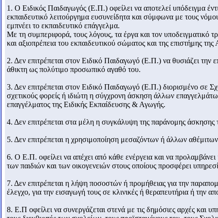
1. O Ειδικός Παιδαγωγός (Ε.Π.) οφείλει να αποτελεί υπόδειγμα έντ
εκπαιδευτικό λειτούργημα ευσυνείδητα και σύμφωνα με τους νόμους 
εμπνέει το εκπαιδευτικό επάγγελμα.
Mε τη συμπεριφορά, τους λόγους, τα έργα και τον υποδειγματικό τρ
και αξιοπρέπεια του εκπαιδευτικού σώματος και της επιστήμης της Α
2. Δεν επιτρέπεται στον Ειδικό Παιδαγωγό (Ε.Π.) να θυσιάζει την 
άθικτη ως πολύτιμο προσωπικό αγαθό του.
3. Δεν επιτρέπεται στον Ειδικό Παιδαγωγό (Ε.Π.) διορισμένο σε 
σχετικούς φορείς ή ιδιώτη η σύγχρονη άσκηση άλλων επαγγελμάτων 
επαγγέλματος της Ειδικής Εκπαίδευσης & Αγωγής.
4. Δεν επιτρέπεται στα μέλη η συγκάλυψη της παράνομης άσκησης 
5. Δεν επιτρέπεται η χρησιμοποίηση μεσαζόντων ή άλλων αθέμιτω
6. Ο Ε.Π. οφείλει να απέχει από κάθε ενέργεια και να προλαμβάνε
των παιδιών και των οικογενειών στους οποίους προσφέρει υπηρεσί
7. Δεν επιτρέπεται η λήψη ποσοστών ή προμήθειας για την παραπομπ
έλεγχο, για την εισαγωγή τους σε κλινικές ή θεραπευτήρια ή την
8. Ε.Π οφείλει να συνεργάζεται στενά με τις δημόσιες αρχές και υ