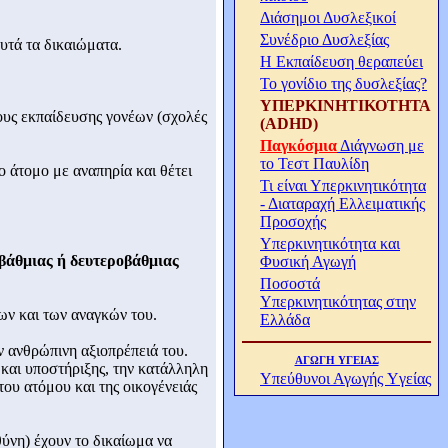
Διάσημοι Δυσλεξικοί
Συνέδριο Δυσλεξίας
αυτά τα δικαιώματα.
Η Εκπαίδευση θεραπεύει
Το γονίδιο της δυσλεξίας?
ΥΠΕΡΚΙΝΗΤΙΚΟΤΗΤΑ
ους εκπαίδευσης γονέων (σχολές
(ADHD)
Παγκόσμια
Διάγνωση με
το Τεστ Παυλίδη
ο άτομο με αναπηρία και θέτει
Τι είναι Υπερκινητικότητα
- Διαταραχή Ελλειματικής
Προσοχής
Υπερκινητικότητα και
οβάθμιας ή δευτεροβάθμιας
Φυσική Αγωγή
Ποσοστά
Υπερκινητικότητας στην
ων και των αναγκών του.
Ελλάδα
ν ανθρώπινη αξιοπρέπειά του.
ΑΓΩΓΗ ΥΓΕΙΑΣ
 και υποστήριξης, την κατάλληλη
Υπεύθυνοι Αγωγής Yγείας
ου ατόμου και της οικογένειάς
θύνη) έχουν το δικαίωμα να