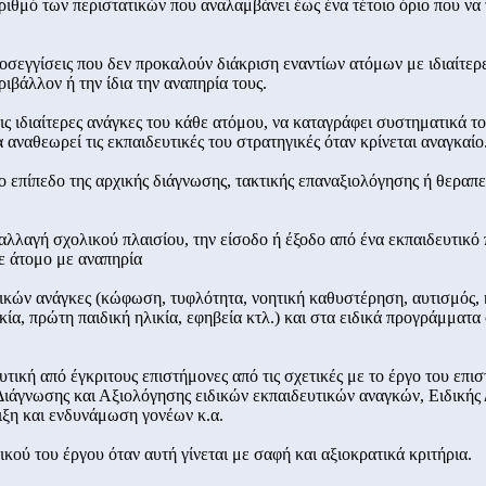
αριθμό των περιστατικών που αναλαμβάνει έως ένα τέτοιο όριο που να 
ροσεγγίσεις που δεν προκαλούν διάκριση εναντίων ατόμων με ιδιαίτερ
ριβάλλον ή την ίδια την αναπηρία τους.
ις ιδιαίτερες ανάγκες του κάθε ατόμου, να καταγράφει συστηματικά τ
 αναθεωρεί τις εκπαιδευτικές του στρατηγικές όταν κρίνεται αναγκαίο
το επίπεδο της αρχικής διάγνωσης, τακτικής επαναξιολόγησης ή θεραπ
ν αλλαγή σχολικού πλαισίου, την είσοδο ή έξοδο από ένα εκπαιδευτι
θε άτομο με αναπηρία
ικών ανάγκες (κώφωση, τυφλότητα, νοητική καθυστέρηση, αυτισμός, κι
ία, πρώτη παιδική ηλικία, εφηβεία κτλ.) και στα ειδικά προγράμματα σ
τική από έγκριτους επιστήμονες από τις σχετικές με το έργο του επι
άγνωσης και Αξιολόγησης ειδικών εκπαιδευτικών αναγκών, Ειδικής 
ξη και ενδυνάμωση γονέων κ.α.
ικού του έργου όταν αυτή γίνεται με σαφή και αξιοκρατικά κριτήρια.